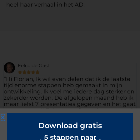
heel haar verhaal in het AD.
Eelco de Gast





“Hi Florian, Ik wil even delen dat ik de laatste
tijd enorme stappen heb gemaakt in mijn
ontwikkeling. Ik voel me iedere dag sterker en
zekerder worden. De afgelopen maand heb ik
maar liefst 7 presentaties gegeven en het gaat
gewoon goed! Echt zo gaaf om dit te ervaren!!
Ik blijf rustig en mijn stem is krachtig.
Download gratis
Ook in verder contact met andere mensen blijf
ik in mijn kracht staan en kan ik ook echt
5 stappen naar